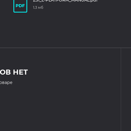
Z51_E-PLATFORM_MANUAL.pdf
1.3 мб
ОВ НЕТ
товаре