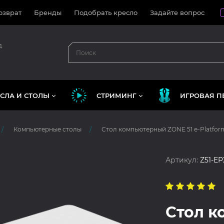
озврат
Бренды
Подобрать кресло
Задайте вопрос
д
СЛА И СТОЛЫ
СТРИМИНГ
ИГРОВАЯ П
Компьютерные столы
Стол компьютерный ZONE 51 e-Platform
Артикул:
Z51-E
Стол 