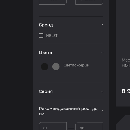
Бренд
HELST
Цвета
Мас
Светло-серый
HML
8 
Серия
Рекомендованный рост до,
см
от
до