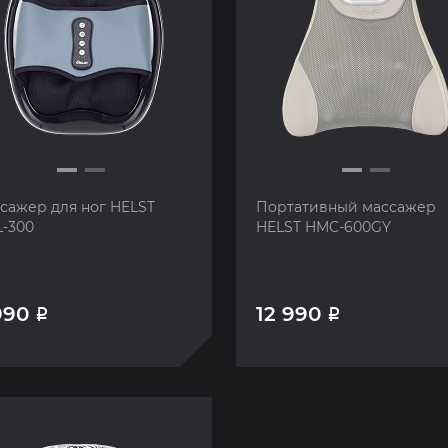
сажер для ног HELST
Портативный массажер
-300
HELST HMC-600GY
990
12 990
Р
Р