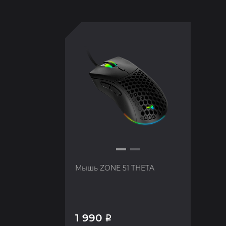
Мышь ZONE 51 THETA
1 990
Р