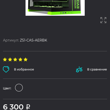
Артикул:
Z51-CAS-AERBK
В избранное
В сравнение
Цвет:
6 300
Р