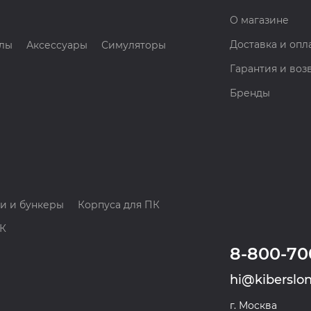
О магазине
Доставка и опл
лы
Аксессуары
Симуляторы
Гарантия и воз
Бренды
и и бункеры
Корпуса для ПК
ПК
8-800-70
hi@kiberslon
г. Москва