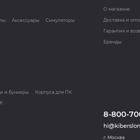
О магазине
Доставка и опл
лы
Аксессуары
Симуляторы
Гарантия и воз
Бренды
и и бункеры
Корпуса для ПК
ПК
8-800-70
hi@kiberslon
г. Москва