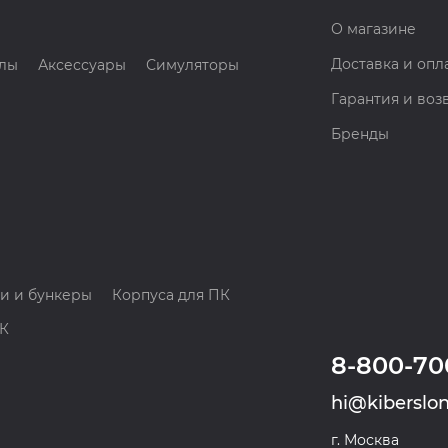
О магазине
Доставка и опл
лы
Аксессуары
Симуляторы
Гарантия и воз
Бренды
и и бункеры
Корпуса для ПК
ПК
8-800-70
hi@kiberslon
г. Москва