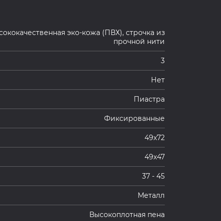
сококачественная эко-кожа (ПВХ), строчка из
прочной нити
3
Нет
Пиастра
Фиксированные
49х72
49х47
37 - 45
Металл
Высокоплотная пена