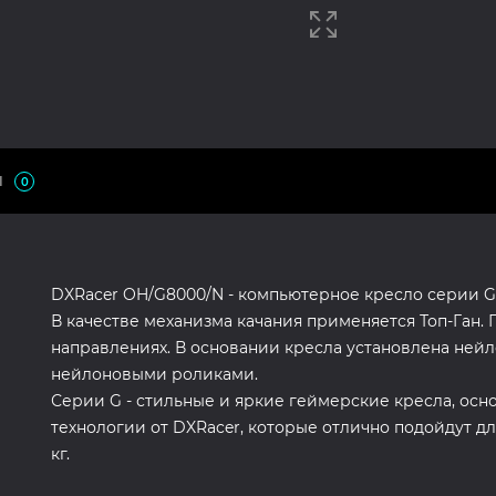
Ы
0
DXRacer OH/G8000/N - компьютерное кресло серии G
В качестве механизма качания применяется Топ-Ган.
направлениях. В основании кресла установлена ней
нейлоновыми роликами.
Серии G - стильные и яркие геймерские кресла, ос
технологии от DXRacer, которые отлично подойдут для
кг.