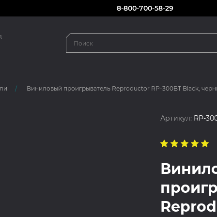
8-800-700-58-29
д
ли
Виниловый проигрыватель Reproductor RP-300BT Black, чер
Артикул:
RP-30
Винил
проиг
Reprod