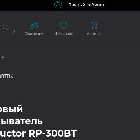
Личный кабинет
Сравнение
Избранное
Корзина
ный
0BTBK
овый
рыватель
uctor RP-300BT