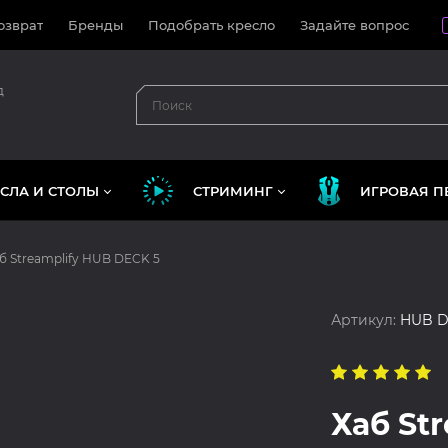
озврат
Бренды
Подобрать кресло
Задайте вопрос
д
СЛА И СТОЛЫ
СТРИМИНГ
ИГРОВАЯ П
б Streamplify HUB DECK 5
Артикул:
HUB D
Хаб St