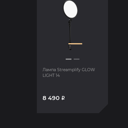
Лампа Streamplify GLOW
LIGHT 14
8 490
Р