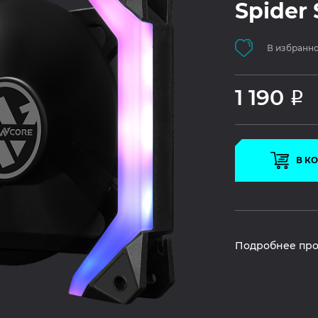
Spider
В избранн
1 190
Р
В К
Подробнее про