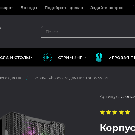
озврат
Бренды
Подобрать кресло
Задайте вопрос
д
СЛА И СТОЛЫ
СТРИМИНГ
ИГРОВАЯ П
уса для ПК
Корпус Abkoncore для ПК Cronos 550M
Артикул:
Crono
Корпус