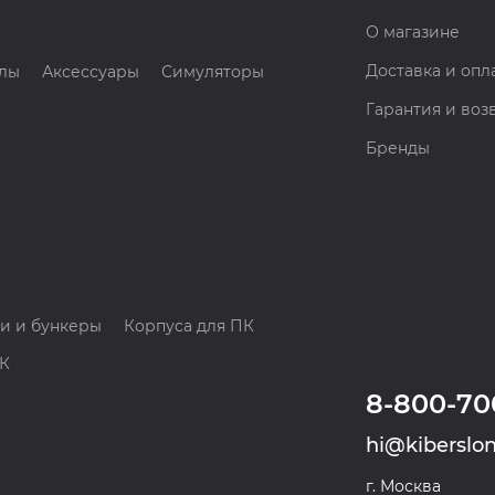
О магазине
Доставка и опл
лы
Аксессуары
Симуляторы
Гарантия и воз
Бренды
и и бункеры
Корпуса для ПК
ПК
8-800-70
hi@kiberslon
г. Москва