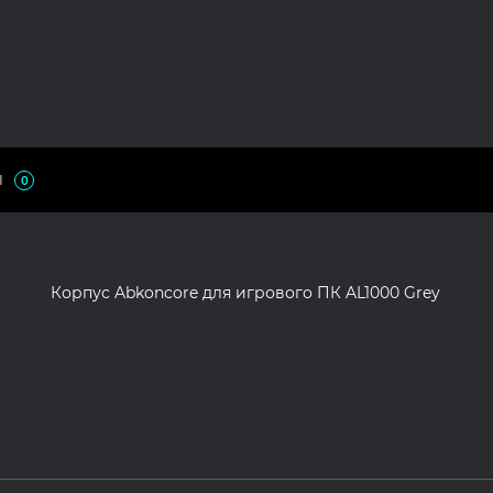
Ы
0
Корпус Abkoncore для игрового ПК AL1000 Grey