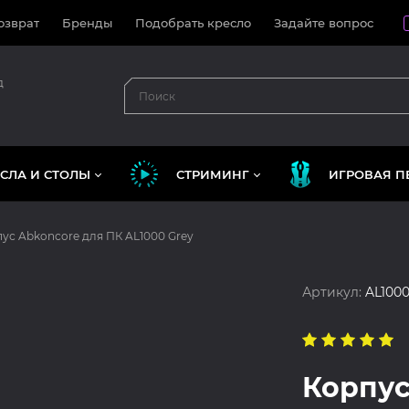
озврат
Бренды
Подобрать кресло
Задайте вопрос
д
СЛА И СТОЛЫ
СТРИМИНГ
ИГРОВАЯ П
ус Abkoncore для ПК AL1000 Grey
Артикул:
AL1000
Корпус