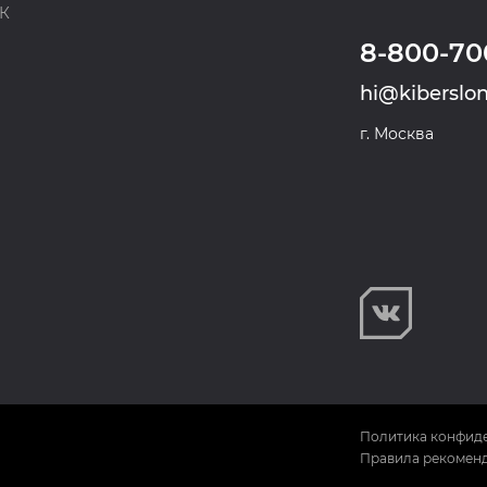
ПК
8-800-70
hi@kiberslon
г. Москва
Политика конфид
Правила рекоменд