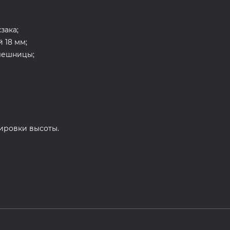
зака;
 18 мм;
лешницы;
лировки высоты.