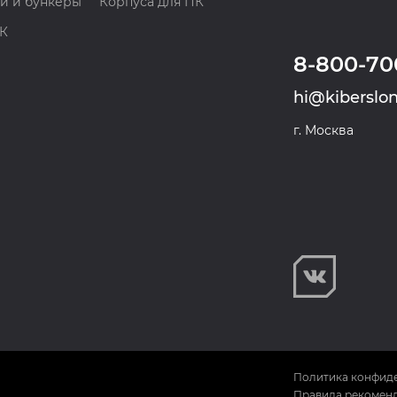
и и бункеры
Корпуса для ПК
ПК
8-800-70
hi@kiberslon
г. Москва
Политика конфид
Правила рекоменд