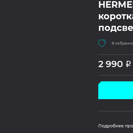
HERMES
коротка
подсве
В избранн
2 990
Р
Подробнее про