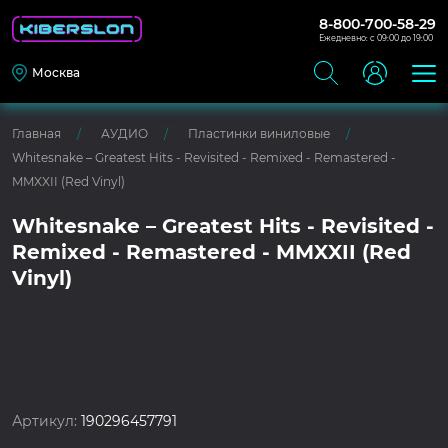
8-800-700-58-29
Ежедневно: с 09:00 до 19:00
Москва
Главная
АУДИО
Пластинки виниловые
Whitesnake – Greatest Hits - Revisited - Remixed - Remastered -
MMXXII (Red Vinyl)
Whitesnake – Greatest Hits - Revisited -
Remixed - Remastered - MMXXII (Red
Vinyl)
Артикул:
190296457791