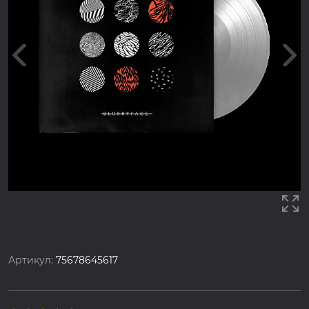
Артикул:
75678645617