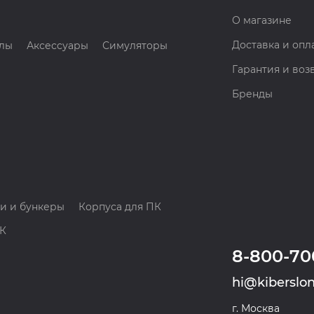
О магазине
Доставка и опл
лы
Аксессуары
Симуляторы
Гарантия и воз
Бренды
и и бункеры
Корпуса для ПК
ПК
8-800-70
hi@kiberslon
г. Москва