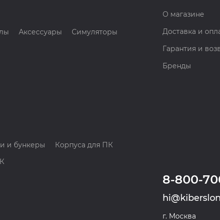
О магазине
Доставка и опл
лы
Аксессуары
Симуляторы
Гарантия и воз
Бренды
и и бункеры
Корпуса для ПК
ПК
8-800-70
hi@kiberslon
г. Москва