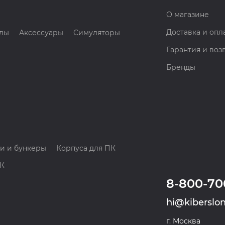
О магазине
Доставка и опл
лы
Аксессуары
Симуляторы
Гарантия и воз
Бренды
и и бункеры
Корпуса для ПК
ПК
8-800-70
hi@kiberslon
г. Москва