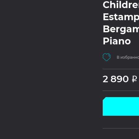
Childre
Estampe
Bergam
Piano
В избранн
2 890
Р