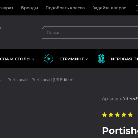
озврат
Бренды
Подобрать кресло
Задайте вопрос
д
СЛА И СТОЛЫ
СТРИМИНГ
ИГРОВАЯ П
Portishead – Portishead (US Edition)
Артикул:
731453
Portish