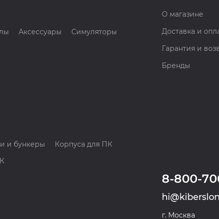
О магазине
Доставка и опл
лы
Аксессуары
Симуляторы
Гарантия и воз
Бренды
и и бункеры
Корпуса для ПК
ПК
8-800-70
hi@kiberslon
г. Москва