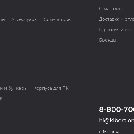
О магазине
Доставка и опл
лы
Аксессуары
Симуляторы
Гарантия и воз
Бренды
и и бункеры
Корпуса для ПК
ПК
8-800-70
hi@kiberslon
г. Москва