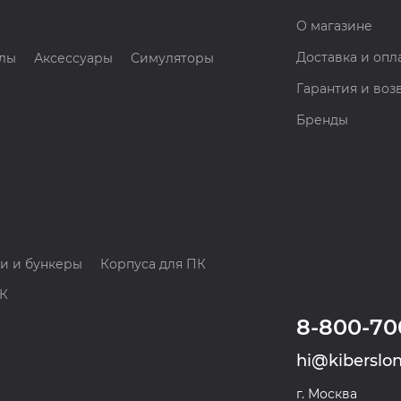
О магазине
Доставка и опл
лы
Аксессуары
Симуляторы
Гарантия и воз
Бренды
и и бункеры
Корпуса для ПК
ПК
8-800-70
hi@kiberslon
г. Москва