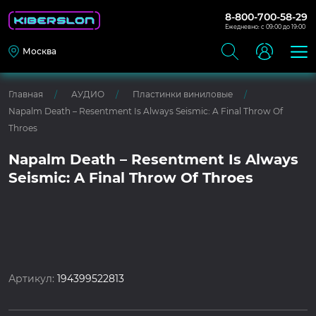
8-800-700-58-29
Ежедневно: с 09:00 до 19:00
Москва
Главная
АУДИО
Пластинки виниловые
Napalm Death – Resentment Is Always Seismic: A Final Throw Of
Throes
Napalm Death – Resentment Is Always
Seismic: A Final Throw Of Throes
Артикул:
194399522813