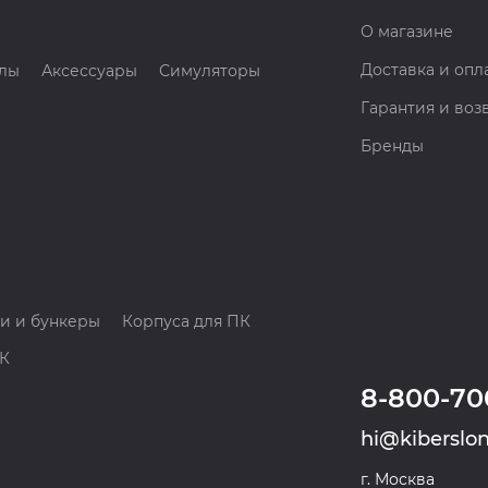
О магазине
Доставка и опл
лы
Аксессуары
Симуляторы
Гарантия и воз
Бренды
и и бункеры
Корпуса для ПК
ПК
8-800-70
hi@kiberslon
г. Москва