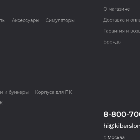
О магазине
Доставка и опл
лы
Аксессуары
Симуляторы
Гарантия и воз
Бренды
и и бункеры
Корпуса для ПК
ПК
8-800-70
hi@kiberslon
г. Москва