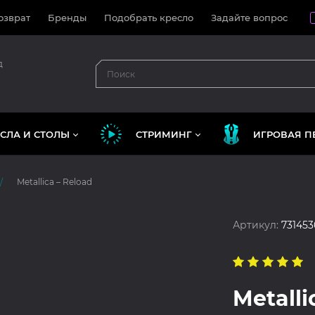
озврат
Бренды
Подобрать кресло
Задайте вопрос
д
СЛА И СТОЛЫ
СТРИМИНГ
ИГРОВАЯ П
Metallica – Reload
Артикул:
731453
Metalli