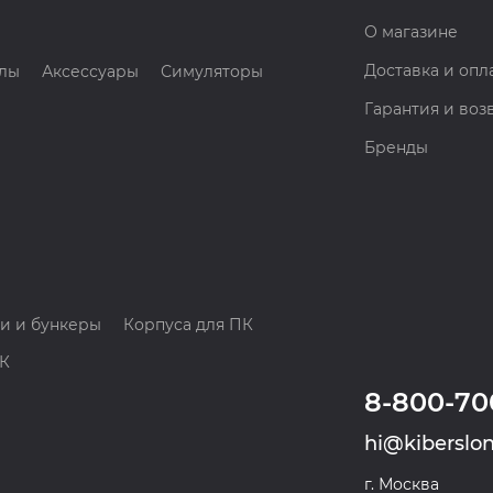
О магазине
Доставка и опл
лы
Аксессуары
Симуляторы
Гарантия и воз
Бренды
и и бункеры
Корпуса для ПК
ПК
8-800-70
hi@kiberslon
г. Москва