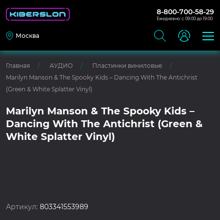
8-800-700-58-29
Ежедневно: с 09:00 до 19:00
Москва
Главная
АУДИО
Пластинки виниловые
Marilyn Manson & The Spooky Kids – Dancing With The Antichrist
(Green & White Splatter Vinyl)
Marilyn Manson & The Spooky Kids –
Dancing With The Antichrist (Green &
White Splatter Vinyl)
Артикул:
803341553989