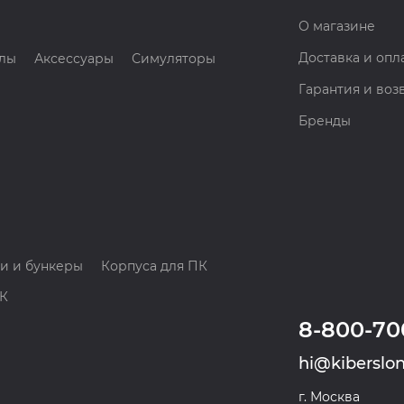
О магазине
Доставка и опл
лы
Аксессуары
Симуляторы
Гарантия и воз
Бренды
и и бункеры
Корпуса для ПК
ПК
8-800-70
hi@kiberslon
г. Москва