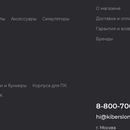
О магазине
Доставка и опл
лы
Аксессуары
Симуляторы
Гарантия и воз
Бренды
и и бункеры
Корпуса для ПК
ПК
8-800-70
hi@kiberslon
г. Москва