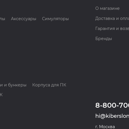
О магазине
Доставка и опл
лы
Аксессуары
Симуляторы
Гарантия и воз
Бренды
и и бункеры
Корпуса для ПК
ПК
8-800-70
hi@kiberslon
г. Москва