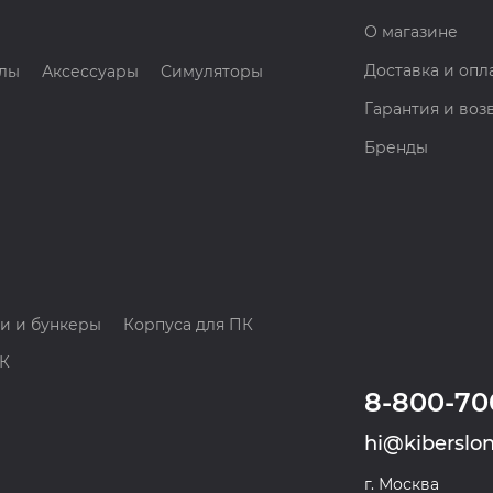
О магазине
Доставка и опл
лы
Аксессуары
Симуляторы
Гарантия и воз
Бренды
и и бункеры
Корпуса для ПК
ПК
8-800-70
hi@kiberslon
г. Москва