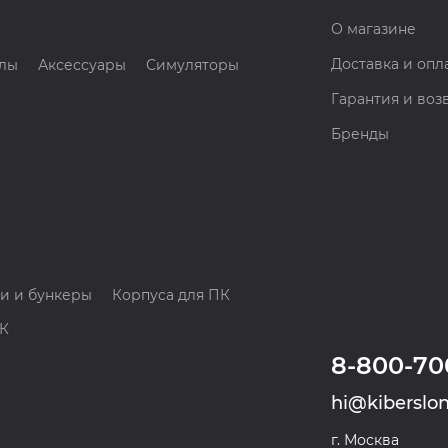
О магазине
Доставка и опл
лы
Аксессуары
Симуляторы
Гарантия и воз
Бренды
и и бункеры
Корпуса для ПК
ПК
8-800-70
hi@kiberslon
г. Москва