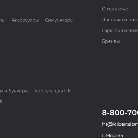
О магазине
Доставка и опл
лы
Аксессуары
Симуляторы
Гарантия и воз
Бренды
и и бункеры
Корпуса для ПК
ПК
8-800-70
hi@kiberslon
г. Москва