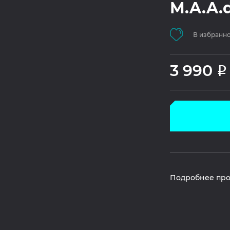
M.A.A.d
В избранн
3 990
Р
Подробнее про