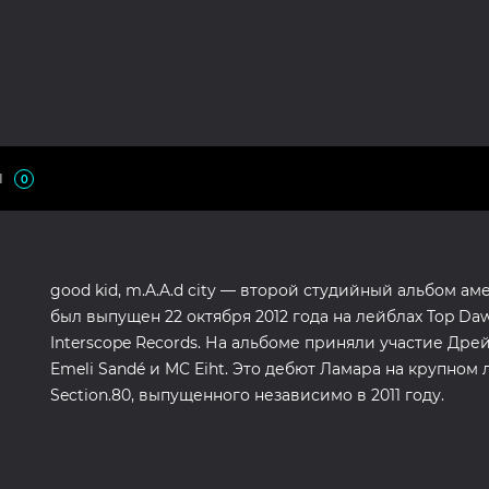
Ы
0
good kid, m.A.A.d city — второй студийный альбом а
был выпущен 22 октября 2012 года на лейблах Top Daw
Interscope Records. На альбоме приняли участие Дрейк,
Emeli Sandé и MC Eiht. Это дебют Ламара на крупном
Section.80, выпущенного независимо в 2011 году.