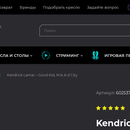
озврат
Бренды
Подобрать кресло
Задайте вопрос
д
СЛА И СТОЛЫ
СТРИМИНГ
ИГРОВАЯ П
Kendrick Lamar – Good Kid, M.A.A.d City
Артикул:
60253
Kendric