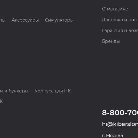
О магазине
Доставка и опл
лы
Аксессуары
Симуляторы
Гарантия и воз
Бренды
и и бункеры
Корпуса для ПК
ПК
8-800-70
hi@kiberslon
г. Москва