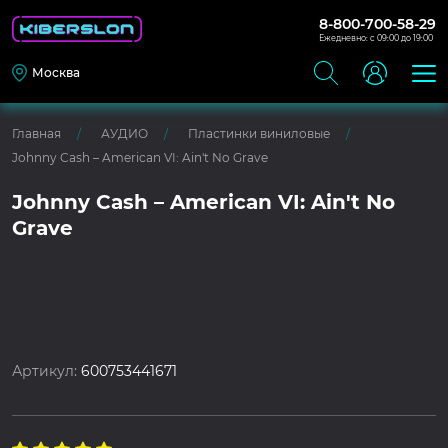
8-800-700-58-29
Ежедневно: с 09:00 до 19:00
Москва
Главная
АУДИО
Пластинки виниловые
Johnny Cash – American VI: Ain't No Grave
Johnny Cash – American VI: Ain't No
Grave
Артикул:
600753441671