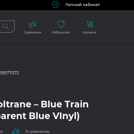
Личный кабинет
Сравнение
Избранное
Корзина
29977073
ltrane – Blue Train
arent Blue VInyl)
ое
В сравнение