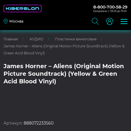
8-800-700-58-29
Ежедневно: с 09:00 до 19:00
Москва
Главная
АУДИО
Пластинки виниловые
James Horner – Aliens (Original Motion Picture Soundtrack) (Yellow &
Green Acid Blood Vinyl)
James Horner – Aliens (Original Motion
Picture Soundtrack) (Yellow & Green
Acid Blood Vinyl)
Артикул:
888072233560