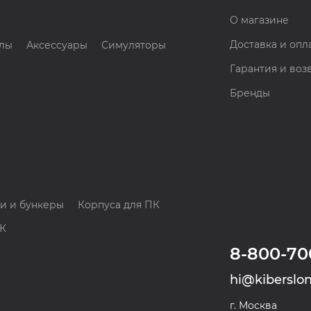
О магазине
Доставка и опл
лы
Аксессуары
Симуляторы
Гарантия и воз
Бренды
и и бункеры
Корпуса для ПК
ПК
8-800-70
hi@kiberslon
г. Москва