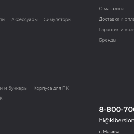
О магазине
Доставка и опл
лы
Аксессуары
Симуляторы
Гарантия и воз
Бренды
и и бункеры
Корпуса для ПК
ПК
8-800-70
hi@kiberslon
г. Москва