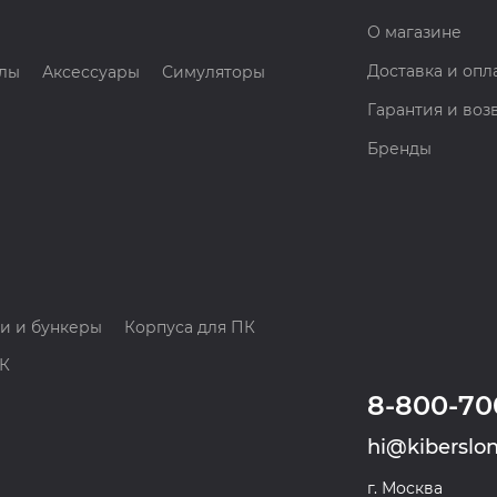
О магазине
Доставка и опл
лы
Аксессуары
Симуляторы
Гарантия и воз
Бренды
и и бункеры
Корпуса для ПК
ПК
8-800-70
hi@kiberslon
г. Москва