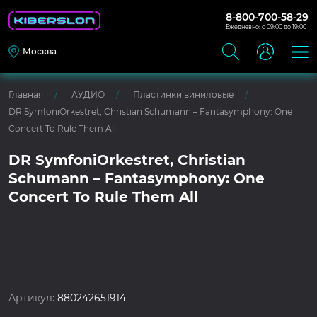
8-800-700-58-29
Ежедневно: с 09:00 до 19:00
Москва
Главная
АУДИО
Пластинки виниловые
DR SymfoniOrkestret, Christian Schumann – Fantasymphony: One
Concert To Rule Them All
DR SymfoniOrkestret, Christian
Schumann – Fantasymphony: One
Concert To Rule Them All
Артикул:
880242651914