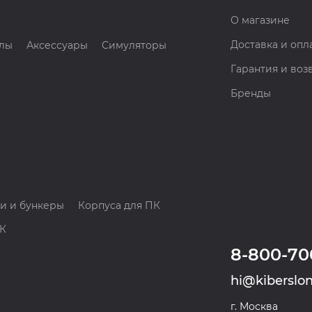
О магазине
Доставка и опл
лы
Аксессуары
Симуляторы
Гарантия и воз
Бренды
и и бункеры
Корпуса для ПК
ПК
8-800-70
hi@kiberslon
г. Москва