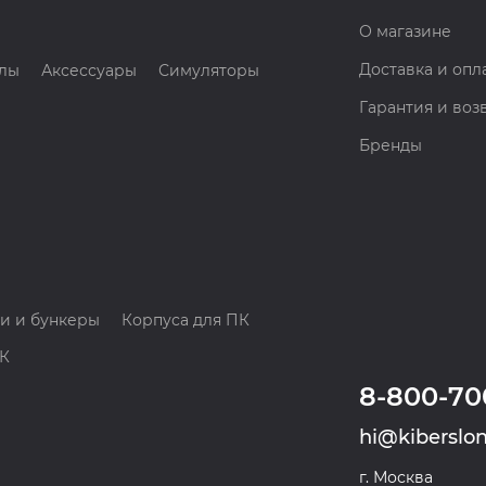
О магазине
Доставка и опл
лы
Аксессуары
Симуляторы
Гарантия и воз
Бренды
и и бункеры
Корпуса для ПК
ПК
8-800-70
hi@kiberslon
г. Москва