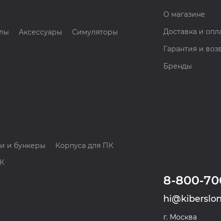
О магазине
Доставка и опл
лы
Аксессуары
Симуляторы
Гарантия и воз
Бренды
и и бункеры
Корпуса для ПК
ПК
8-800-70
hi@kiberslon
г. Москва